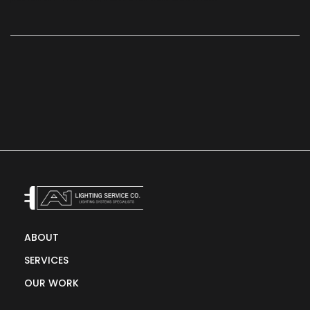
ABOUT
SERVICES
OUR WORK